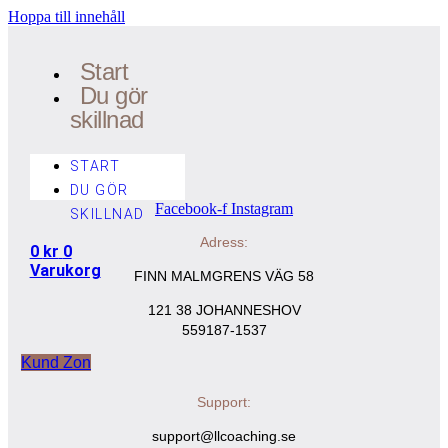
Hoppa till innehåll
Start
Du gör
skillnad
START
DU GÖR
Facebook-f
Instagram
SKILLNAD
Adress:
0
kr
0
Varukorg
FINN MALMGRENS VÄG 58
121 38 JOHANNESHOV
559187-1537
Kund Zon
Support:
support@llcoaching.se