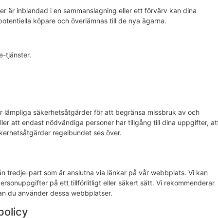
ller är inblandad i en sammanslagning eller ett förvärv kan dina
potentiella köpare och överlämnas till de nya ägarna.
-tjänster.
tar lämpliga säkerhetsåtgärder för att begränsa missbruk av och
ler att endast nödvändiga personer har tillgång till dina uppgifter, at
säkerhetsåtgärder regelbundet ses över.
rån tredje-part som är anslutna via länkar på vår webbplats. Vi kan
rsonuppgifter på ett tillförlitligt eller säkert sätt. Vi rekommenderar
nnan du använder dessa webbplatser.
policy