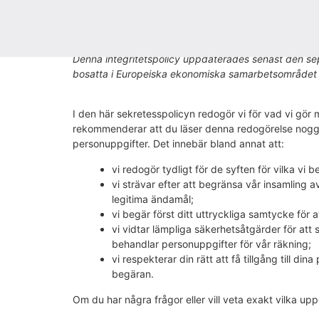
Integritetspolicy 
Denna integritetspolicy uppdaterades senast den se
bosatta i Europeiska ekonomiska samarbetsområdet
I den här sekretesspolicyn redogör vi för vad vi gör
rekommenderar att du läser denna redogörelse noggra
personuppgifter. Det innebär bland annat att:
vi redogör tydligt för de syften för vilka vi
vi strävar efter att begränsa vår insamling 
legitima ändamål;
vi begär först ditt uttryckliga samtycke för 
vi vidtar lämpliga säkerhetsåtgärder för at
behandlar personuppgifter för vår räkning;
vi respekterar din rätt att få tillgång till di
begäran.
Om du har några frågor eller vill veta exakt vilka upp