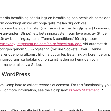
ar din beställning när du lagt en beställning och betalt via hemsidan
om coachingtjänster att börja gälla mellan dig och oss.
mot våra betalda Tjänster (inklusive våra coachingtjänster) kommer d
. Vi använder (Stripe), ett betalningssystem som levereras av Stripe
ör av betalningssystem. ”Terms & conditions” för stripe som
se/privacy
https://stripe.com/en-se/checkout/legal
Vid automatisk
erföringen genom SSL-kryptering (Secure Sockets Layer). Denna
ller obehörig åtkomst till dina uppgifter. Betalningsvillkoren beror p
oachingprogram” så betalar du första månaden på hemsidan och
rna sker alltid via Stripe.
or WordPress
m Complianz to collect records of consent. For this functionality you
. For more information, see the Complianz
Privacy Statement
.
nuppgifter som din butik samlar in, lagrar och delar, samt vilka som