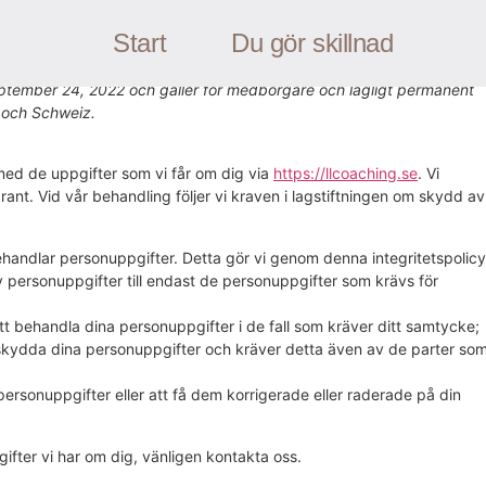
(EU)
Start
Du gör skillnad
ptember 24, 2022 och gäller för medborgare och lagligt permanent
 och Schweiz.
 med de uppgifter som vi får om dig via
https://llcoaching.se
. Vi
nt. Vid vår behandling följer vi kraven i lagstiftningen om skydd av
 behandlar personuppgifter. Detta gör vi genom denna integritetspolicy
av personuppgifter till endast de personuppgifter som krävs för
att behandla dina personuppgifter i de fall som kräver ditt samtycke;
t skydda dina personuppgifter och kräver detta även av de parter so
na personuppgifter eller att få dem korrigerade eller raderade på din
gifter vi har om dig, vänligen kontakta oss.