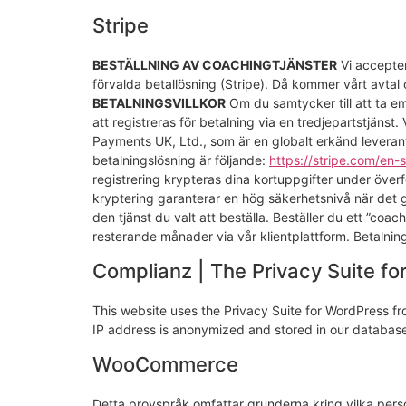
Stripe
BESTÄLLNING AV COACHINGTJÄNSTER
Vi accepter
förvalda betallösning (Stripe). Då kommer vårt avtal 
BETALNINGSVILLKOR
Om du samtycker till att ta e
att registreras för betalning via en tredjepartstjänst
Payments UK, Ltd., som är en globalt erkänd leverant
betalningslösning är följande:
https://stripe.com/en-
registrering krypteras dina kortuppgifter under öv
kryptering garanterar en hög säkerhetsnivå när det gä
den tjänst du valt att beställa. Beställer du ett ”c
resterande månader via vår klientplattform. Betalninga
Complianz | The Privacy Suite f
This website uses the Privacy Suite for WordPress fro
IP address is anonymized and stored in our database
WooCommerce
Detta provspråk omfattar grunderna kring vilka perso